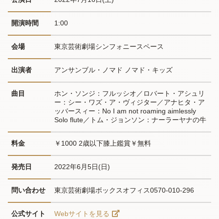
開演時間
1:00
会場
東京芸術劇場シンフォニースペース
出演者
アンサンブル・ノマド ノマド・キッズ
曲目
ホン・ソンジ：フルッシオ／ロバート・アシュリ
ー：シー・ワズ・ア・ヴィジター／アナヒタ・ア
ッバースィー：No I am not roaming aimlessly 
Solo flute／トム・ジョンソン：ナーラーヤナの牛
料金
￥1000 2歳以下膝上鑑賞￥無料
発売日
2022年6月5日(日)
問い合わせ
東京芸術劇場ボックスオフィス0570-010-296
公式サイト
Webサイトを見る