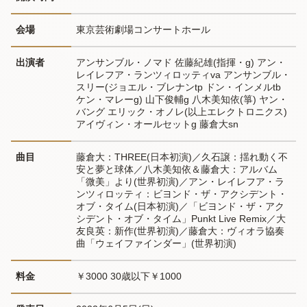
会場
東京芸術劇場コンサートホール
出演者
アンサンブル・ノマド 佐藤紀雄(指揮・g) アン・
レイレフア・ランツィロッティva アンサンブル・
スリー(ジョエル・ブレナンtp ドン・インメルtb 
ケン・マレーg) 山下俊輔g 八木美知依(箏) ヤン・
バング エリック・オノレ(以上エレクトロニクス) 
アイヴィン・オールセットg 藤倉大sn
曲目
藤倉大：THREE(日本初演)／久石譲：揺れ動く不
安と夢と球体／八木美知依＆藤倉大：アルバム
「微美」より(世界初演)／アン・レイレフア・ラ
ンツィロッティ：ビヨンド・ザ・アクシデント・
オブ・タイム(日本初演)／「ビヨンド・ザ・アク
シデント・オブ・タイム」Punkt Live Remix／大
友良英：新作(世界初演)／藤倉大：ヴィオラ協奏
曲「ウェイファインダー」(世界初演)
料金
￥3000 30歳以下￥1000