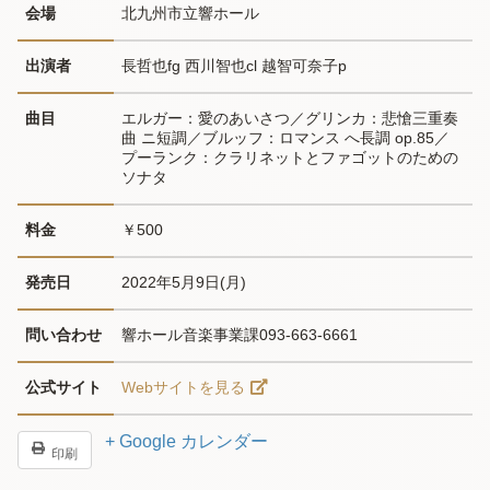
会場
北九州市立響ホール
出演者
長哲也fg 西川智也cl 越智可奈子p
曲目
エルガー：愛のあいさつ／グリンカ：悲愴三重奏
曲 ニ短調／ブルッフ：ロマンス へ長調 op.85／
プーランク：クラリネットとファゴットのための
ソナタ
料金
￥500
発売日
2022年5月9日(月)
問い合わせ
響ホール音楽事業課093-663-6661
公式サイト
Webサイトを見る
+ Google カレンダー
印刷