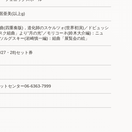
居亜美(以上g)
曲(四重奏版)，道化師のスケルツォ(世界初演)／ドビュッシ
スク組曲」より“月の光”／モリコーネ(鈴木大介編)：ニュ
ソルグスキー(岩崎慎一編)：組曲「展覧会の絵」
/27・28)セット券
センター06-6363-7999