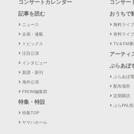
コンサートカレンダー
コンサー
記事を読む
おうちで
ニュース
無料ライ
企画・連載
有料ライ
トピックス
TV＆FM
注目公演
アーティ
インタビュー
ぶらあぼ
新譜・新刊
ぶらあぼ
海外公演
配布場所
FROM編集部
定期購読
特集・特設
ぶらPAL
特集TOP
ヤマハホール