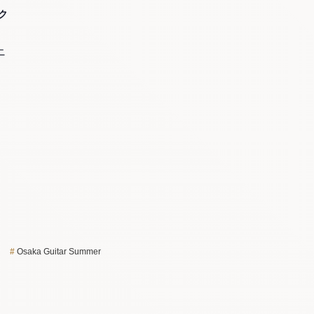
ク
ニ
Osaka Guitar Summer