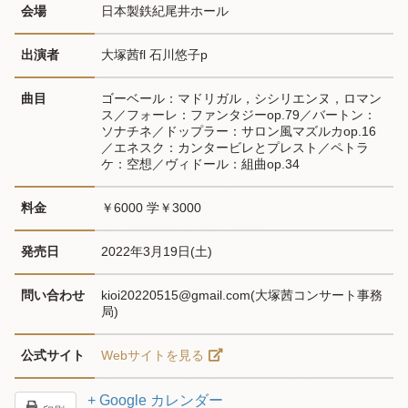
会場
日本製鉄紀尾井ホール
出演者
大塚茜fl 石川悠子p
曲目
ゴーベール：マドリガル，シシリエンヌ，ロマン
ス／フォーレ：ファンタジーop.79／バートン：
ソナチネ／ドップラー：サロン風マズルカop.16
／エネスク：カンタービレとプレスト／ペトラ
ケ：空想／ヴィドール：組曲op.34
料金
￥6000 学￥3000
発売日
2022年3月19日(土)
問い合わせ
kioi20220515@gmail.com(大塚茜コンサート事務
局)
公式サイト
Webサイトを見る
+ Google カレンダー