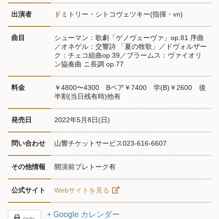
出演者
ドミトリー・シトコヴェツキー(指揮・vn)
曲目
シューマン：歌劇「ゲノヴェーヴァ」op.81 序曲
／オネゲル：交響詩 「夏の牧歌」／ドヴォルザー
ク：チェコ組曲op.39／ブラームス：ヴァイオリ
ン協奏曲 ニ長調 op.77
料金
￥4800〜4300　Bペア￥7400　学(B)￥2600　後
半割(当日残有時)他有
発売日
2022年5月8日(日)
問い合わせ
山響チケットサービス023-616-6607
その他情報
開演前プレトーク有
公式サイト
Webサイトを見る
+ Google カレンダー