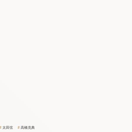
太田弦
高橋克典