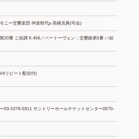
モニー交響楽団 仲道郁代p 高橋克典(司会)
20番 ニ短調 K.466／ベートーヴェン：交響曲第5番 ハ短
～10/4リピート配信付)
3-5378-5911 サントリーホールチケットセンター0570-