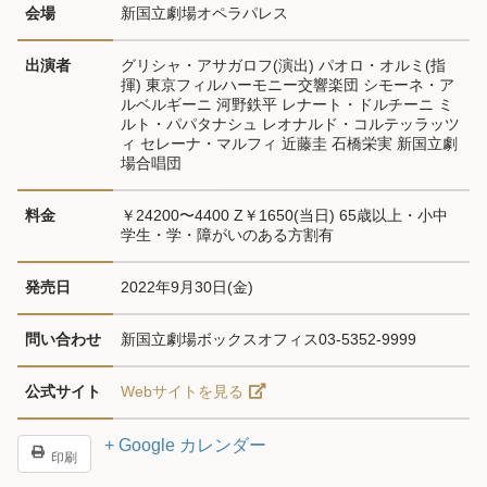
会場
新国立劇場オペラパレス
出演者
グリシャ・アサガロフ(演出) パオロ・オルミ(指
揮) 東京フィルハーモニー交響楽団 シモーネ・ア
ルベルギーニ 河野鉄平 レナート・ドルチーニ ミ
ルト・パパタナシュ レオナルド・コルテッラッツ
ィ セレーナ・マルフィ 近藤圭 石橋栄実 新国立劇
場合唱団
料金
￥24200〜4400 Z￥1650(当日) 65歳以上・小中
学生・学・障がいのある方割有
発売日
2022年9月30日(金)
問い合わせ
新国立劇場ボックスオフィス03-5352-9999
公式サイト
Webサイトを見る
+ Google カレンダー
印刷