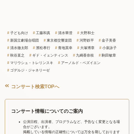
子ども向け
工藤和真
清水華澄
大野和士
新国立劇場合唱団
東京都交響楽団
河野鉄平
金子美香
清水徹太郎
濱松孝行
青地英幸
大塚博章
小泉詠子
秋谷直之
ギド・イェンティンス
九嶋香奈枝
駒田敏章
マリウシュ・トレリンスキ
アーノルド・ベズイエン
ゴデルジ・ジャネリーゼ
コンサート検索TOPへ
コンサート情報についてのご案内
公演日程、出演者、プログラムなど、予告なく変更となる場
合がございます。
掲載している情報の正確性については万全を期しております