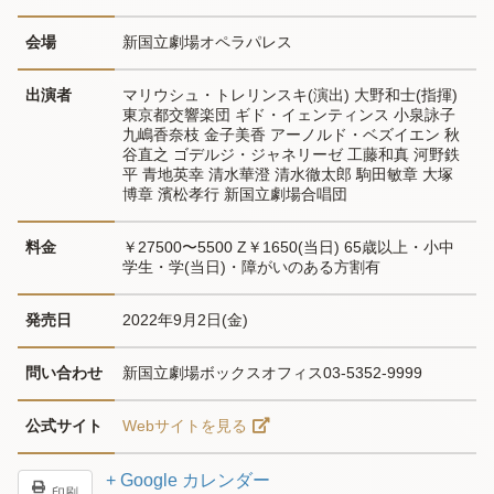
会場
新国立劇場オペラパレス
出演者
マリウシュ・トレリンスキ(演出) 大野和士(指揮) 
東京都交響楽団 ギド・イェンティンス 小泉詠子 
九嶋香奈枝 金子美香 アーノルド・ベズイエン 秋
谷直之 ゴデルジ・ジャネリーゼ 工藤和真 河野鉄
平 青地英幸 清水華澄 清水徹太郎 駒田敏章 大塚
博章 濱松孝行 新国立劇場合唱団
料金
￥27500〜5500 Z￥1650(当日) 65歳以上・小中
学生・学(当日)・障がいのある方割有
発売日
2022年9月2日(金)
問い合わせ
新国立劇場ボックスオフィス03-5352-9999
公式サイト
Webサイトを見る
+ Google カレンダー
印刷