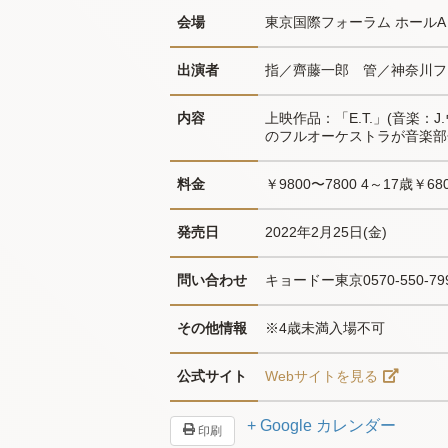
会場
東京国際フォーラム ホールA
出演者
指／齊藤一郎　管／神奈川フ
内容
上映作品：「E.T.」(音楽
のフルオーケストラが音楽部
料金
￥9800〜7800 4～17歳￥68
発売日
2022年2月25日(金)
問い合わせ
キョードー東京0570-550-79
その他情報
※4歳未満入場不可
公式サイト
Webサイトを見る
+ Google カレンダー
印刷