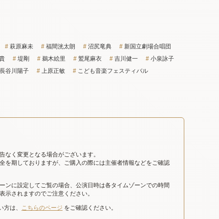
萩原麻未
福間洸太朗
沼尻竜典
新国立劇場合唱団
貴
堤剛
鵜木絵里
鷲尾麻衣
吉川健一
小泉詠子
長谷川陽子
上原正敏
こども音楽フェスティバル
告なく変更となる場合がございます。
全を期しておりますが、ご購入の際には主催者情報などをご確認
ーンに設定してご覧の場合、公演日時は各タイムゾーンでの時間
表示されますのでご注意ください。
たい方は、
こちらのページ
をご確認ください。