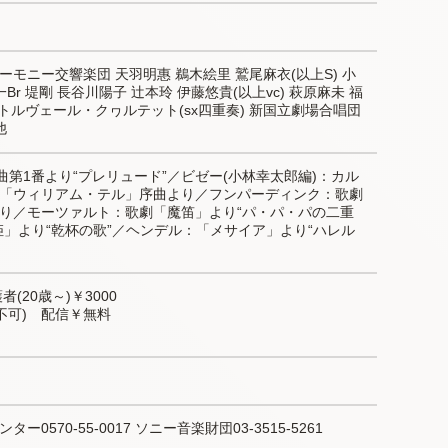
ーモニー交響楽団 天羽明惠 鵜木絵里 鷲尾麻衣(以上S) 小
Br 堤剛 長谷川陽子 辻本玲 伊藤悠貴(以上vc) 萩原麻未 福
 トルヴェール・クヮルテット(sx四重奏) 新国立劇場合唱団 
他
組曲第1番より“プレリュード”／ビゼー(小林幸太郎編)：カル
「ウィリアム・テル」序曲より／フンパーディンク：歌劇
り／モーツァルト：歌劇「魔笛」より“パ・パ・パの二重
姫」より“乾杯の歌”／ヘンデル：「メサイア」より“ハレル
者(20歳～)￥3000
入不可)　配信￥無料　
570-55-0017 ソニー音楽財団03-3515-5261