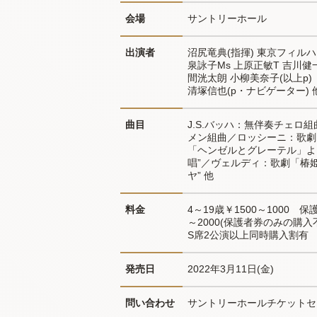
会場
サントリーホール
出演者
沼尻竜典(指揮) 東京フィルハ
泉詠子Ms 上原正敏T 吉川健一
間洸太朗 小柳美奈子(以上p)
清塚信也(p・ナビゲーター) 
曲目
J.S.バッハ：無伴奏チェロ
メン組曲／ロッシーニ：歌劇
「ヘンゼルとグレーテル」よ
唱”／ヴェルディ：歌劇「椿
ヤ” 他
料金
4～19歳￥1500～1000　保護
～2000(保護者券のみの購
S席2公演以上同時購入割有
発売日
2022年3月11日(金)
問い合わせ
サントリーホールチケットセンター0