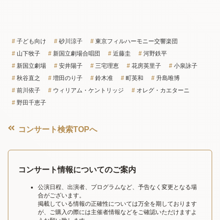
子ども向け
砂川涼子
東京フィルハーモニー交響楽団
山下牧子
新国立劇場合唱団
近藤圭
河野鉄平
新国立劇場
安井陽子
三宅理恵
花房英里子
小泉詠子
秋谷直之
増田のり子
鈴木准
町英和
升島唯博
前川依子
ウィリアム・ケントリッジ
オレグ・カエターニ
野田千恵子
コンサート検索TOPへ
コンサート情報についてのご案内
公演日程、出演者、プログラムなど、予告なく変更となる場
合がございます。
掲載している情報の正確性については万全を期しております
が、ご購入の際には主催者情報などをご確認いただけますよ