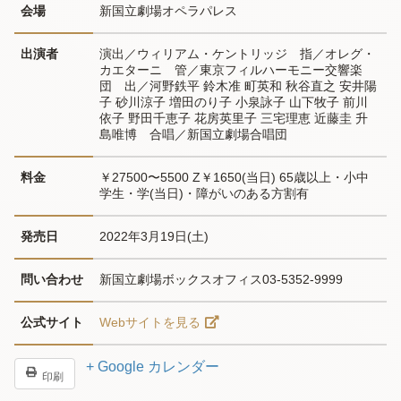
会場
新国立劇場オペラパレス
出演者
演出／ウィリアム・ケントリッジ　指／オレグ・
カエターニ　管／東京フィルハーモニー交響楽
団　出／河野鉄平 鈴木准 町英和 秋谷直之 安井陽
子 砂川涼子 増田のり子 小泉詠子 山下牧子 前川
依子 野田千恵子 花房英里子 三宅理恵 近藤圭 升
島唯博　合唱／新国立劇場合唱団
料金
￥27500〜5500 Z￥1650(当日) 65歳以上・小中
学生・学(当日)・障がいのある方割有
発売日
2022年3月19日(土)
問い合わせ
新国立劇場ボックスオフィス03-5352-9999
公式サイト
Webサイトを見る
+ Google カレンダー
印刷