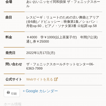
会場
あいおいニッセイ同和損保 ザ・フェニックスホー
ル
曲目
レスピーギ：リュートのための古い舞曲とアリア
(全6曲)／ドビュッシー：映像第1集／ショパン：
舟歌op.60，ピアノ・ソナタ第3番 ロ短調 op.58
料金
￥4000　学￥1000(以上茶菓子付)　年間(7公演)
通し券￥25000
発売日
2022年1月17日(月)
問い合わせ
ザ・フェニックスホールチケットセンター06-
6363-7999
公式サイト
Webサイトを見る
+ Google カレンダー
印刷
ホール情報