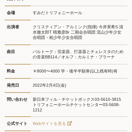
会場
すみだトリフォニーホール
出演者
クリスティアン・アルミンク(指揮) 今井実希S 清
水徹太郎T 晴雅彦Br 二期会合唱団 流山少年少女
合唱団・柏少年少女合唱団
曲目
バルトーク：弦楽器、打楽器とチェレスタのため
の音楽BB114／オルフ：カルミナ・ブラーナ
料金
￥8000〜4000 学・後半半額券(以上残有時)有
発売日
2022年2月4日(金)
問い合わせ
新日本フィル・チケットボックス03-5610-3815 
トリフォニーホールチケットセンター03-5608-
1212
公式サイト
Webサイトを見る