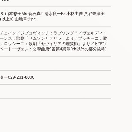
 山本彩子Ms 倉石真T 清水良一Br 小林由佳 八谷奈津美
(以上p) 山地章子pc
チェイン／ジブコヴィッチ：ラブソング？／ヴェルディ：
ーンス：歌劇「サムソンとデリラ」より／プッチーニ：歌
／ロッシーニ：歌劇「セヴィリアの理髪師」より／ピアソ
ートーヴェン：交響曲第9番第4楽章(ch以外の部分抜粋)
29-231-8000