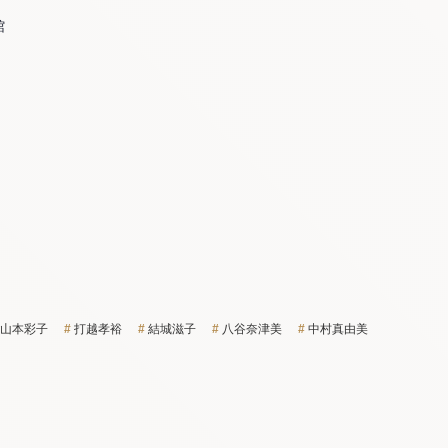
館
山本彩子
打越孝裕
結城滋子
八谷奈津美
中村真由美