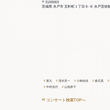
〒3100063
茨城県 水戸市 五軒町１丁目６-８ 水戸芸術
第九
清水良一
小林由佳
倉石真
中村佳代
山地章子
コンサート検索TOPへ