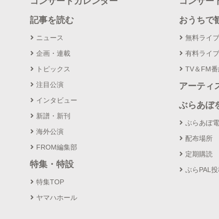
コンサートカレンダー
コンサー
記事を読む
おうちで
ニュース
無料ライ
企画・連載
有料ライ
トピックス
TV＆FM
注目公演
アーティ
インタビュー
ぶらあぼ
新譜・新刊
ぶらあぼ
海外公演
配布場所
FROM編集部
定期購読
特集・特設
ぶらPAL
特集TOP
ヤマハホール