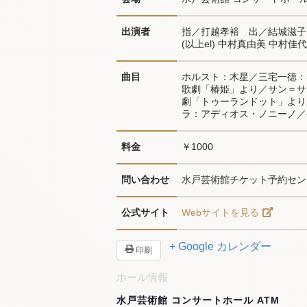
出演者
指／打越孝裕　出／結城滋子Ｓ
(以上el) 中村真由美 中村佳代
曲目
ホルスト：木星／三宅一徳：
歌劇「椿姫」より／サン＝サ
劇「トゥーランドット」より
ラ：アディオス・ノニーノ／ベ
料金
￥1000
問い合わせ
水戸芸術館チケット予約センター0
公式サイト
Webサイトを見る
+ Google カレンダー
印刷
ホール情報
水戸芸術館 コンサートホール ATM