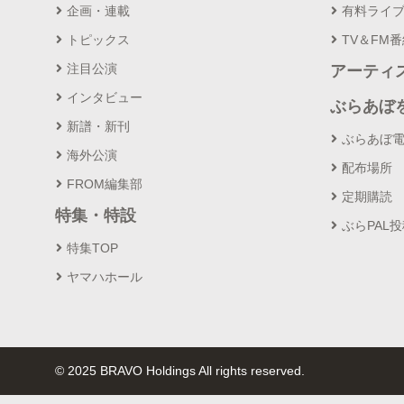
企画・連載
有料ライ
トピックス
TV＆FM
注目公演
アーティ
インタビュー
ぶらあぼ
新譜・新刊
ぶらあぼ
海外公演
配布場所
FROM編集部
定期購読
特集・特設
ぶらPAL
特集TOP
ヤマハホール
© 2025 BRAVO Holdings All rights reserved.