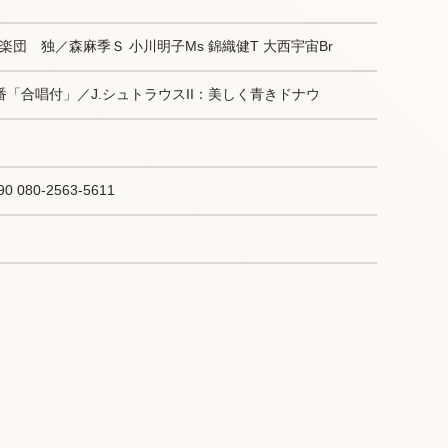
団　独／森麻季Ｓ 小川明子Ms 錦織健T 大西宇宙Br
「合唱付」／J.シュトラウスII：美しく青きドナウ
 080-2563-5611