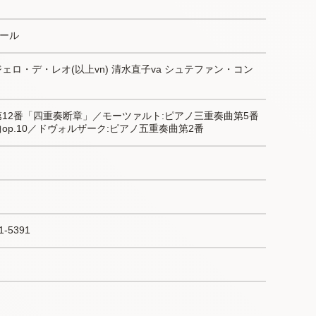
ール
ェロ・デ・レオ(以上vn) 清水直子va シュテファン・コン
第12番「四重奏断章」／モーツァルト:ピアノ三重奏曲第5番
op.10／ドヴォルザーク:ピアノ五重奏曲第2番
-5391