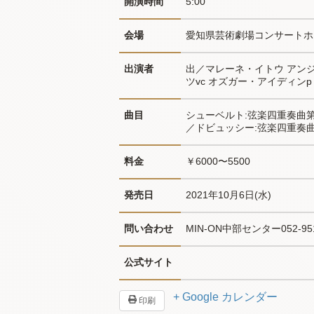
開演時間
5:00
会場
愛知県芸術劇場コンサートホ
出演者
出／マレーネ・イトウ アンジ
ツvc オズガー・アイディンp
曲目
シューベルト:弦楽四重奏曲
／ドビュッシー:弦楽四重奏曲
料金
￥6000〜5500
発売日
2021年10月6日(水)
問い合わせ
MIN-ON中部センター052-951
公式サイト
+ Google カレンダー
印刷