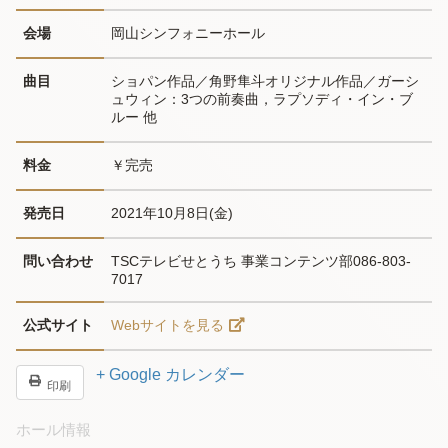
会場
岡山シンフォニーホール
曲目
ショパン作品／角野隼斗オリジナル作品／ガーシ
ュウィン：3つの前奏曲，ラプソディ・イン・ブ
ルー 他
料金
￥完売
発売日
2021年10月8日(金)
問い合わせ
TSCテレビせとうち 事業コンテンツ部086-803-
7017
公式サイト
Webサイトを見る
+ Google カレンダー
印刷
ホール情報