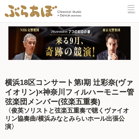
横浜18区コンサート第I期 辻彩奈(ヴァ
イオリン)×神奈川フィルハーモニー管
弦楽団メンバー(弦楽五重奏)
〈俊英ソリストと弦楽五重奏で聴くヴァイオ
リン協奏曲/横浜みなとみらいホール出張公
演〉