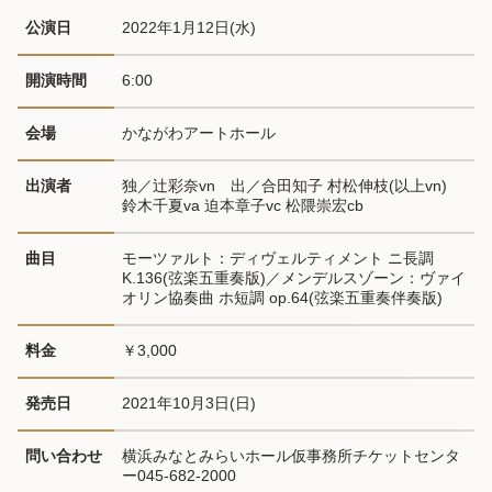
公演日
2022年1月12日(水) 
開演時間
6:00
会場
かながわアートホール
出演者
独／辻彩奈vn　出／合田知子 村松伸枝(以上vn) 
鈴木千夏va 迫本章子vc 松隈崇宏cb
曲目
モーツァルト：ディヴェルティメント ニ長調 
K.136(弦楽五重奏版)／メンデルスゾーン：ヴァイ
オリン協奏曲 ホ短調 op.64(弦楽五重奏伴奏版)
料金
￥3,000
発売日
2021年10月3日(日)
問い合わせ
横浜みなとみらいホール仮事務所チケットセンタ
ー045-682-2000