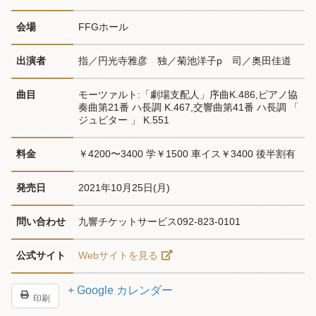
会場
FFGホール
出演者
指／円光寺雅彦　独／菊池洋子p　司／奥田佳道
曲目
モーツァルト:「劇場支配人」序曲K.486,ピアノ協
奏曲第21番 ハ長調 K.467,交響曲第41番 ハ長調 「 
ジュピター 」 K.551
料金
￥4200〜3400 学￥1500 車イス￥3400 後半割有
発売日
2021年10月25日(月)
問い合わせ
九響チケットサービス092-823-0101
公式サイト
Webサイトを見る
+ Google カレンダー
印刷