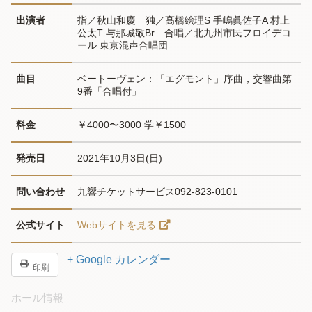
出演者
指／秋山和慶　独／髙橋絵理S 手嶋眞佐子A 村上
公太T 与那城敬Br　合唱／北九州市民フロイデコ
ール 東京混声合唱団
曲目
ベートーヴェン：「エグモント」序曲，交響曲第
9番「合唱付」
料金
￥4000〜3000 学￥1500
発売日
2021年10月3日(日)
問い合わせ
九響チケットサービス092-823-0101
公式サイト
Webサイトを見る
+ Google カレンダー
印刷
ホール情報