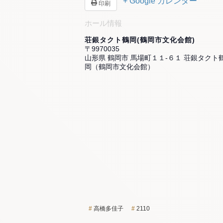
+ Google カレンダー
印刷
ホール情報
荘銀タクト鶴岡(鶴岡市文化会館)
〒9970035
山形県 鶴岡市 馬場町１１-６１ 荘銀タクト
岡（鶴岡市文化会館）
高橋多佳子
2110