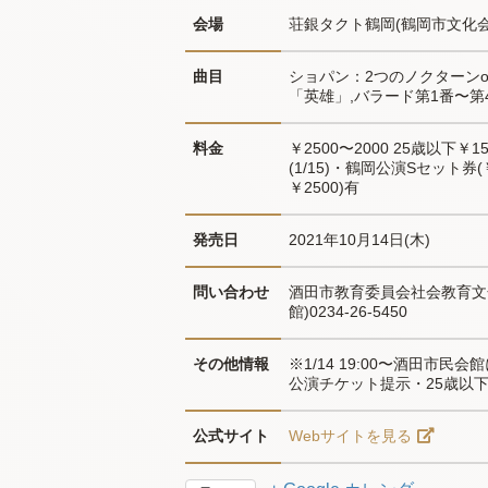
会場
荘銀タクト鶴岡(鶴岡市文化会
曲目
ショパン：2つのノクターンop.
「英雄」,バラード第1番〜第
料金
￥2500〜2000 25歳以下￥15
(1/15)・鶴岡公演Sセット券(
￥2500)有
発売日
2021年10月14日(木)
問い合わせ
酒田市教育委員会社会教育文化課
館)0234-26-5450
その他情報
※1/14 19:00〜酒田市民会
公演チケット提示・25歳以下
公式サイト
Webサイトを見る