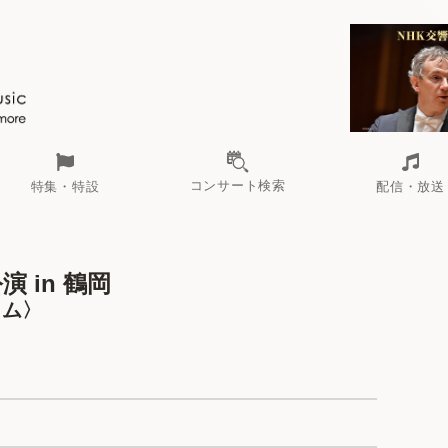
コンサート検索
特集・特設
配信・放送
 in 鶴岡
ラム〉