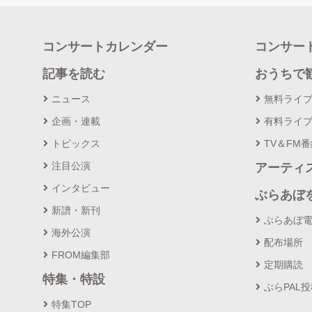
コンサートカレンダー
コンサー
記事を読む
おうちで
ニュース
無料ライ
企画・連載
有料ライ
トピックス
TV＆FM
注目公演
アーティ
インタビュー
ぶらあぼ
新譜・新刊
ぶらあぼ
海外公演
配布場所
FROM編集部
定期購読
特集・特設
ぶらPAL
特集TOP