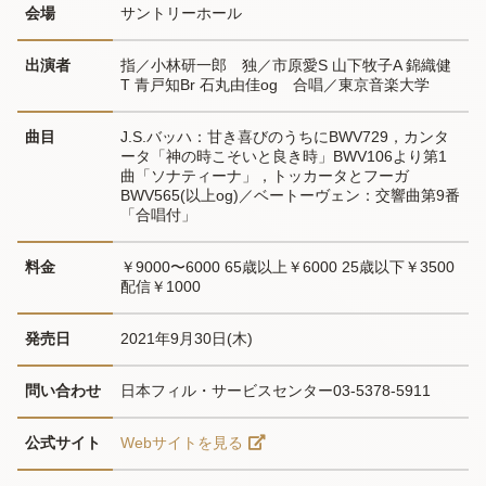
会場
サントリーホール
出演者
指／小林研一郎　独／市原愛S 山下牧子A 錦織健
T 青戸知Br 石丸由佳og　合唱／東京音楽大学
曲目
J.S.バッハ：甘き喜びのうちにBWV729，カンタ
ータ「神の時こそいと良き時」BWV106より第1
曲「ソナティーナ」，トッカータとフーガ
BWV565(以上og)／ベートーヴェン：交響曲第9番
「合唱付」
料金
￥9000〜6000 65歳以上￥6000 25歳以下￥3500 
配信￥1000
発売日
2021年9月30日(木)
問い合わせ
日本フィル・サービスセンター03-5378-5911
公式サイト
Webサイトを見る