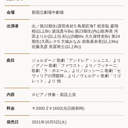
会場
新国立劇場中劇場
出演者
出／第22期生(原田奈於S 鳥尾匠海T 程音聡 森翔
梧(以上Br) 湯浅貴斗Bs) 第23期生(内山歌寿美 河
田まりか(以上S) 杉山沙織Ms 大久保惇史Br) 第24
期生(大髙レナS 大城みなみ 前島眞奈美(以上Ms) 
佐藤克彦 長冨将士(以上Br))
曲目
ジョルダーノ:歌劇「アンドレア・シェニエ」より
／グノー:歌劇「ファウスト」より／プッチーニ:
歌劇「ラ・ボエーム」より／ロッシーニ:歌劇「セ
ヴィリアの理髪師」より／ヴェルディ:歌劇「リゴ
レット」より 他
内容
※ピアノ伴奏・原語上演
料金
￥3300 Z￥1650(当日残有時)
発売日
2021年10月5日(火)