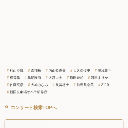
杉山沙織
森翔梧
内山歌寿美
大久保惇史
湯浅貴斗
程音聡
鳥尾匠海
大髙レナ
原田奈於
河田まりか
佐藤克彦
大城みなみ
長冨将士
前島眞奈美
2110
新国立劇場オペラ研修所
コンサート検索TOPへ