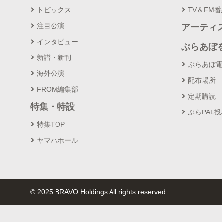
トピックス
TV＆FM
注目公演
アーティ
インタビュー
ぶらあぼ
新譜・新刊
ぶらあぼ
海外公演
配布場所
FROM編集部
定期購読
特集・特設
ぶらPAL
特集TOP
ヤマハホール
© 2025 BRAVO Holdings All rights reserved.